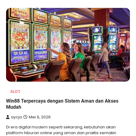
SLOT
Win88 Terpercaya dengan Sistem Aman dan Akses
Mudah
aycja
Mei 9, 2026
Di era digital modern seperti sekarang, kebutuhan akan
platform hiburan online yang aman dan praktis semakin