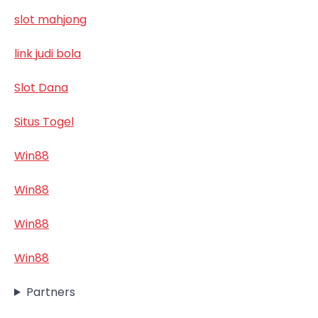
slot mahjong
link judi bola
Slot Dana
Situs Togel
Win88
Win88
Win88
Win88
Partners