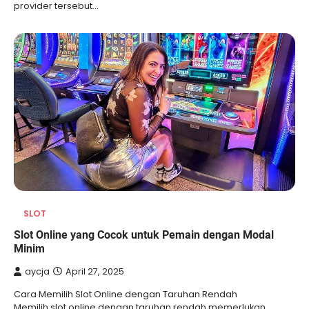
provider tersebut…
SLOT
Slot Online yang Cocok untuk Pemain dengan Modal
Minim
aycja
April 27, 2025
Cara Memilih Slot Online dengan Taruhan Rendah
Memilih slot online dengan taruhan rendah memerlukan