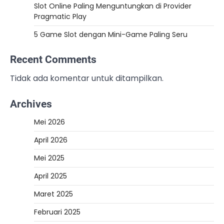
Slot Online Paling Menguntungkan di Provider
Pragmatic Play
5 Game Slot dengan Mini-Game Paling Seru
Recent Comments
Tidak ada komentar untuk ditampilkan.
Archives
Mei 2026
April 2026
Mei 2025
April 2025
Maret 2025
Februari 2025