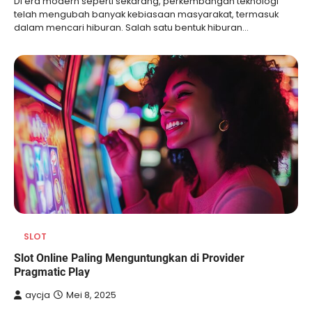
Di era modern seperti sekarang, perkembangan teknologi
telah mengubah banyak kebiasaan masyarakat, termasuk
dalam mencari hiburan. Salah satu bentuk hiburan…
SLOT
Slot Online Paling Menguntungkan di Provider
Pragmatic Play
aycja
Mei 8, 2025