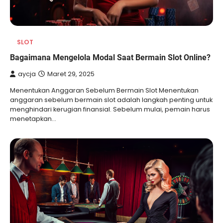
SLOT
Bagaimana Mengelola Modal Saat Bermain Slot Online?
aycja
Maret 29, 2025
Menentukan Anggaran Sebelum Bermain Slot Menentukan
anggaran sebelum bermain slot adalah langkah penting untuk
menghindari kerugian finansial. Sebelum mulai, pemain harus
menetapkan…