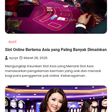
SLOT
Slot Online Bertema Asia yang Paling Banyak Dimainkan
aycja
Maret 28, 2025
Mengungkap Keunikan Slot Asia yang Menarik Slot Asia
menawarkan pengalaman bermain yang unik dan menarik
bagi para penggemar judi online. Keberagaman…