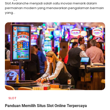
Slot Avalanche menjadi salah satu inovasi menarik dalam
permainan modern yang menawarkan pengalaman bermain
yang…
SLOT
Panduan Memilih Situs Slot Online Terpercaya