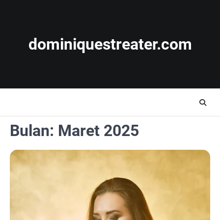
Skip
to
content
dominiquestreater.com
Bulan:
Maret 2025