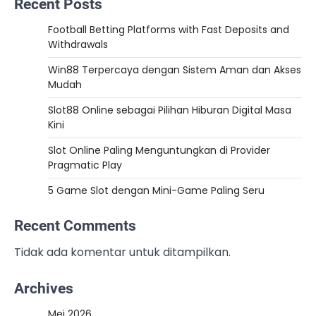
Recent Posts
Football Betting Platforms with Fast Deposits and
Withdrawals
Win88 Terpercaya dengan Sistem Aman dan Akses
Mudah
Slot88 Online sebagai Pilihan Hiburan Digital Masa
Kini
Slot Online Paling Menguntungkan di Provider
Pragmatic Play
5 Game Slot dengan Mini-Game Paling Seru
Recent Comments
Tidak ada komentar untuk ditampilkan.
Archives
Mei 2026