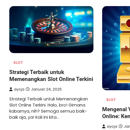
SLOT
Strategi Terbaik untuk
Memenangkan Slot Online Terkini
aycja
Januari 24, 2025
Strategi Terbaik untuk Memenangkan
SLOT
Slot Online Terkini. Halo, bro! Gimana
Mengenal V
kabarnya, nih? Semoga semua baik-
Online: K
baik aja, ya! Kali ini kita…
aycja
Jan