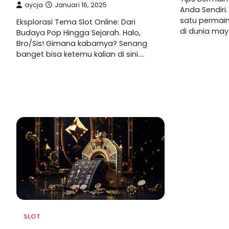
aycja
Januari 16, 2025
Anda Sendiri.
satu permain
Eksplorasi Tema Slot Online: Dari
di dunia may
Budaya Pop Hingga Sejarah. Halo,
Bro/Sis! Gimana kabarnya? Senang
banget bisa ketemu kalian di sini.…
SLOT