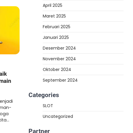
April 2025
Maret 2025
Februari 2025
Januari 2025
Desember 2024
November 2024
Oktober 2024
aik
September 2024
emain
Categories
enjadi
SLOT
teman-
moga
Uncategorized
kita…
Partner