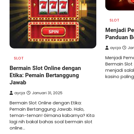
SLOT
Menjadi Pe
Panduan Be
aycja
Jan
Menjadi Pema
SLOT
Bermain Slot 
Bermain Slot Online dengan
menjadi sala
Etika: Pemain Bertanggung
kasino paling
Jawab
aycja
Januari 31, 2025
Bermain Slot Online dengan Etika:
Pemain Bertanggung Jawab. Halo,
teman-teman! Gimana kabarnya? Kita
lagi nih bakal bahas soal bermain slot
online…