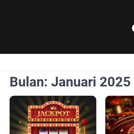
Skip
to
content
Bulan:
Januari 2025