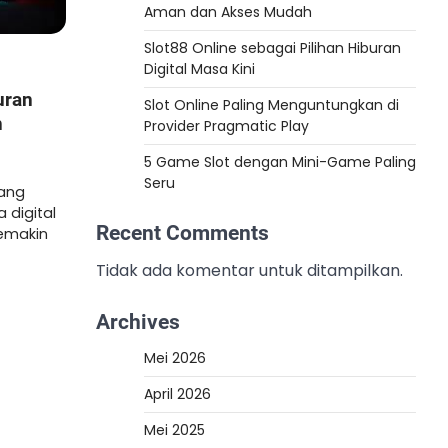
Aman dan Akses Mudah
Slot88 Online sebagai Pilihan Hiburan
Digital Masa Kini
uran
Slot Online Paling Menguntungkan di
h
Provider Pragmatic Play
5 Game Slot dengan Mini-Game Paling
Seru
yang
 digital
Recent Comments
semakin
Tidak ada komentar untuk ditampilkan.
Archives
Mei 2026
April 2026
Mei 2025