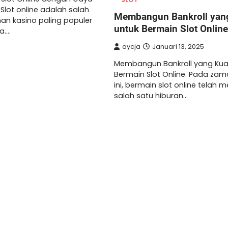
 Slot online adalah salah
Membangun Bankroll yan
an kasino paling populer
untuk Bermain Slot Online
a.…
aycja
Januari 13, 2025
Membangun Bankroll yang Kua
Bermain Slot Online. Pada zama
ini, bermain slot online telah m
salah satu hiburan…