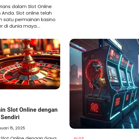
ians dalam Slot Online:
nda. Slot online telah
h satu permainan kasino
er di dunia maya.…
in Slot Online dengan
Sendiri
uari 15, 2025
 Slot Online dengan Gaya
SLOT