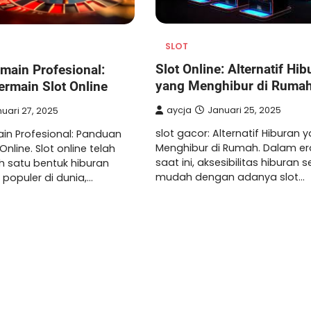
SLOT
Slot Online: Alternatif Hib
main Profesional:
yang Menghibur di Ruma
rmain Slot Online
aycja
Januari 25, 2025
uari 27, 2025
slot gacor: Alternatif Hiburan 
in Profesional: Panduan
Menghibur di Rumah. Dalam era
Online. Slot online telah
saat ini, aksesibilitas hiburan 
h satu bentuk hiburan
mudah dengan adanya slot…
 populer di dunia,…