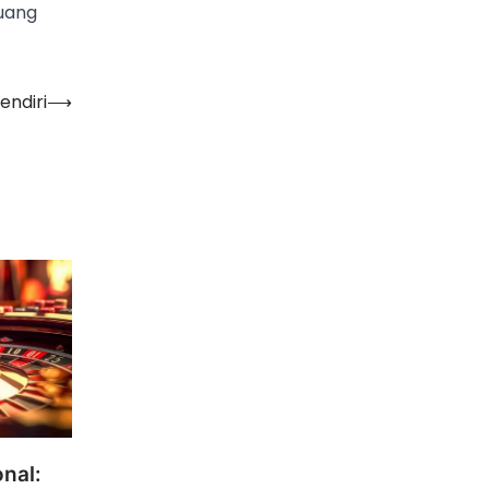
luang
endiri
⟶
nal: