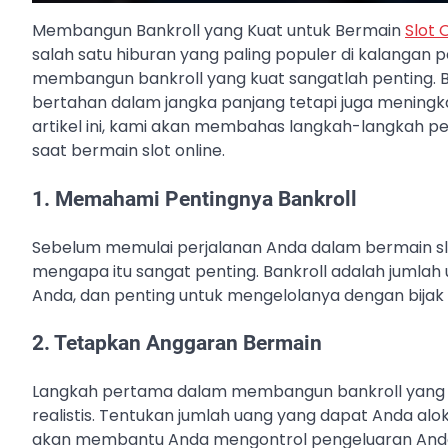
Membangun Bankroll yang Kuat untuk Bermain
Slot 
salah satu hiburan yang paling populer di kalangan p
membangun bankroll yang kuat sangatlah penting. 
bertahan dalam jangka panjang tetapi juga menin
artikel ini, kami akan membahas langkah-langkah 
saat bermain slot online.
1. Memahami Pentingnya Bankroll
Sebelum memulai perjalanan Anda dalam bermain slo
mengapa itu sangat penting. Bankroll adalah jumlah 
Anda, dan penting untuk mengelolanya dengan bijak
2. Tetapkan Anggaran Bermain
Langkah pertama dalam membangun bankroll yang 
realistis. Tentukan jumlah uang yang dapat Anda alok
akan membantu Anda mengontrol pengeluaran Anda 