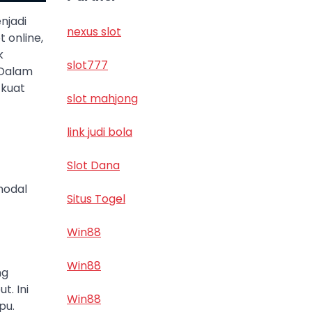
enjadi
nexus slot
 online,
k
slot777
 Dalam
 kuat
slot mahjong
link judi bola
Slot Dana
modal
Situs Togel
Win88
Win88
ng
t. Ini
Win88
pu.