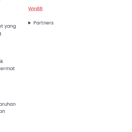
Win88
Partners
ot yang
.
ik
cermat
taruhan
dan