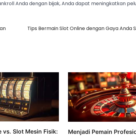
ankroll Anda dengan bijak, Anda dapat meningkatkan pe
dan
Tips Bermain Slot Online dengan Gaya Anda S
 vs. Slot Mesin Fisik:
Menjadi Pemain Profesio