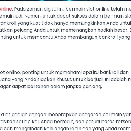
Online
. Pada zaman digital ini, bermain slot online telah m
emain judi. Namun, untuk dapat sukses dalam bermain slot
Bankroll yang kuat tidak hanya memungkinkan Anda untu
gkatkan peluang Anda untuk memenangkan hadiah besar.
penting untuk membantu Anda membangun bankroll yang
t online, penting untuk memahami apa itu bankroll dan
uang yang Anda siapkan khusus untuk berjudi. Ini adalah 
 agar dapat bertahan dalam jangka panjang.
kuat adalah dengan menetapkan anggaran bermain ya
asikan setiap kali Anda bermain, dan patuhi batas tersebu
dan menghindari kehilangan lebih dari yang Anda mam