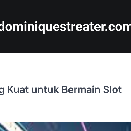
dominiquestreater.co
 Kuat untuk Bermain Slot