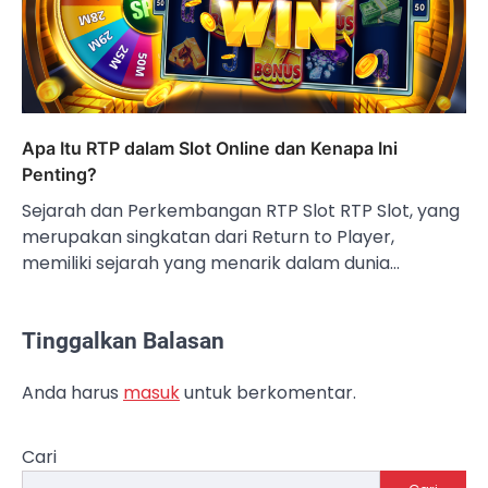
Apa Itu RTP dalam Slot Online dan Kenapa Ini
Penting?
Sejarah dan Perkembangan RTP Slot RTP Slot, yang
merupakan singkatan dari Return to Player,
memiliki sejarah yang menarik dalam dunia…
Tinggalkan Balasan
Anda harus
masuk
untuk berkomentar.
Cari