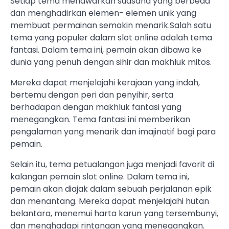
Setiap tema menawarkan suasana yang berbeda
dan menghadirkan elemen- elemen unik yang
membuat permainan semakin menarik.Salah satu
tema yang populer dalam slot online adalah tema
fantasi. Dalam tema ini, pemain akan dibawa ke
dunia yang penuh dengan sihir dan makhluk mitos.
Mereka dapat menjelajahi kerajaan yang indah,
bertemu dengan peri dan penyihir, serta
berhadapan dengan makhluk fantasi yang
menegangkan. Tema fantasi ini memberikan
pengalaman yang menarik dan imajinatif bagi para
pemain.
Selain itu, tema petualangan juga menjadi favorit di
kalangan pemain slot online. Dalam tema ini,
pemain akan diajak dalam sebuah perjalanan epik
dan menantang. Mereka dapat menjelajahi hutan
belantara, menemui harta karun yang tersembunyi,
dan menghadapi rintangan yang menegangkan.