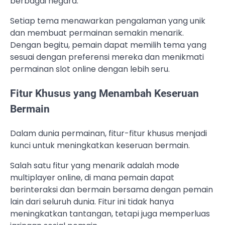
berbagai negara.
Setiap tema menawarkan pengalaman yang unik
dan membuat permainan semakin menarik.
Dengan begitu, pemain dapat memilih tema yang
sesuai dengan preferensi mereka dan menikmati
permainan slot online dengan lebih seru.
Fitur Khusus yang Menambah Keseruan
Bermain
Dalam dunia permainan, fitur-fitur khusus menjadi
kunci untuk meningkatkan keseruan bermain.
Salah satu fitur yang menarik adalah mode
multiplayer online, di mana pemain dapat
berinteraksi dan bermain bersama dengan pemain
lain dari seluruh dunia. Fitur ini tidak hanya
meningkatkan tantangan, tetapi juga memperluas