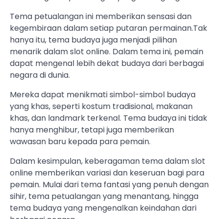
Tema petualangan ini memberikan sensasi dan
kegembiraan dalam setiap putaran permainan.Tak
hanya itu, tema budaya juga menjadi pilihan
menarik dalam slot online. Dalam tema ini, pemain
dapat mengenal lebih dekat budaya dari berbagai
negara di dunia.
Mereka dapat menikmati simbol-simbol budaya
yang khas, seperti kostum tradisional, makanan
khas, dan landmark terkenal. Tema budaya ini tidak
hanya menghibur, tetapi juga memberikan
wawasan baru kepada para pemain.
Dalam kesimpulan, keberagaman tema dalam slot
online memberikan variasi dan keseruan bagi para
pemain. Mulai dari tema fantasi yang penuh dengan
sihir, tema petualangan yang menantang, hingga
tema budaya yang mengenalkan keindahan dari