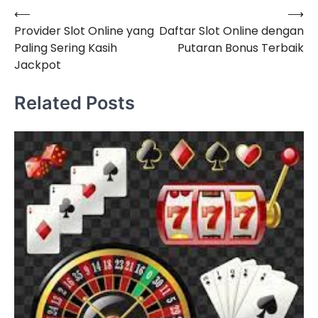
⟵
⟶
Navigasi
Provider Slot Online yang
Daftar Slot Online dengan
pos
Paling Sering Kasih
Putaran Bonus Terbaik
Jackpot
Related Posts