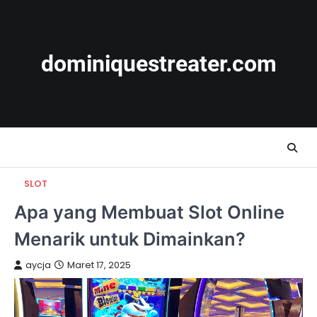
Skip
to
content
dominiquestreater.com
SLOT
Apa yang Membuat Slot Online
Menarik untuk Dimainkan?
aycja
Maret 17, 2025