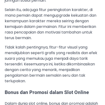
jaringan sosial pemain.
Selain itu, ada juga fitur peningkatan karakter, di
mana pemain dapat mengupgrade kekuatan dan
kemampuan karakter mereka seiring dengan
kemajuan dalam permainan. Fitur ini memberikan
rasa pencapaian dan motivasi tambahan untuk
terus bermain.
Tidak kalah pentingnya, fitur-fitur visual yang
menakjubkan seperti grafis yang realistis dan efek
suara yang memukau juga menjadi daya tarik
tersendiri. Kesemuanya ini, ketika dikombinasikan
dengan cerita yang menarik, menjadikan
pengalaman bermain semakin seru dan tak
terlupakan.
Bonus dan Promosi dalam Slot Online
Dalam dunia slot online, bonus dan promosi adalah