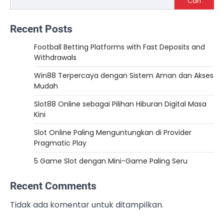
Cari
Recent Posts
Football Betting Platforms with Fast Deposits and
Withdrawals
Win88 Terpercaya dengan Sistem Aman dan Akses
Mudah
Slot88 Online sebagai Pilihan Hiburan Digital Masa
Kini
Slot Online Paling Menguntungkan di Provider
Pragmatic Play
5 Game Slot dengan Mini-Game Paling Seru
Recent Comments
Tidak ada komentar untuk ditampilkan.