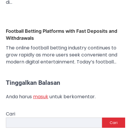
di…
Football Betting Platforms with Fast Deposits and
Withdrawals
The online football betting industry continues to
grow rapidly as more users seek convenient and
modern digital entertainment. Today’s football…
Tinggalkan Balasan
Anda harus
masuk
untuk berkomentar.
Cari
Cari