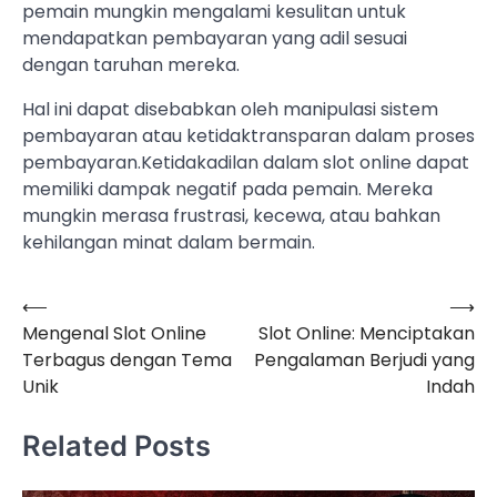
pemain mungkin mengalami kesulitan untuk
mendapatkan pembayaran yang adil sesuai
dengan taruhan mereka.
Hal ini dapat disebabkan oleh manipulasi sistem
pembayaran atau ketidaktransparan dalam proses
pembayaran.Ketidakadilan dalam slot online dapat
memiliki dampak negatif pada pemain. Mereka
mungkin merasa frustrasi, kecewa, atau bahkan
kehilangan minat dalam bermain.
⟵
⟶
Navigasi
Mengenal Slot Online
Slot Online: Menciptakan
pos
Terbagus dengan Tema
Pengalaman Berjudi yang
Unik
Indah
Related Posts