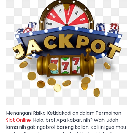
Menangani Risiko Ketidakadilan dalam Permainan
Slot Online
. Halo, bro! Apa kabar, nih? Wah, udah
lama nih gak ngobrol bareng kalian. Kali ini gua mau