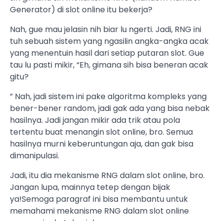
Generator) di slot online itu bekerja?
Nah, gue mau jelasin nih biar lu ngerti. Jadi, RNG ini
tuh sebuah sistem yang ngasilin angka-angka acak
yang menentuin hasil dari setiap putaran slot. Gue
tau lu pasti mikir, “Eh, gimana sih bisa beneran acak
gitu?
” Nah, jadi sistem ini pake algoritma kompleks yang
bener-bener random, jadi gak ada yang bisa nebak
hasilnya. Jadi jangan mikir ada trik atau pola
tertentu buat menangin slot online, bro. Semua
hasilnya murni keberuntungan aja, dan gak bisa
dimanipulasi.
Jadi, itu dia mekanisme RNG dalam slot online, bro.
Jangan lupa, mainnya tetep dengan bijak
ya!Semoga paragraf ini bisa membantu untuk
memahami mekanisme RNG dalam slot online