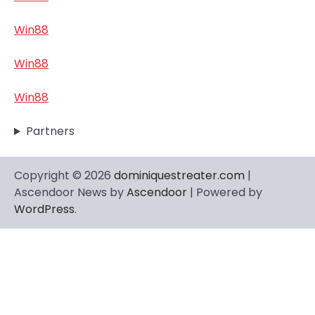
Win88
Win88
Win88
Partners
Copyright © 2026
dominiquestreater.com
|
Ascendoor News by
Ascendoor
| Powered by
WordPress
.