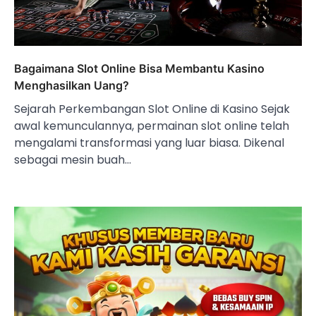
Bagaimana Slot Online Bisa Membantu Kasino
Menghasilkan Uang?
Sejarah Perkembangan Slot Online di Kasino Sejak
awal kemunculannya, permainan slot online telah
mengalami transformasi yang luar biasa. Dikenal
sebagai mesin buah…