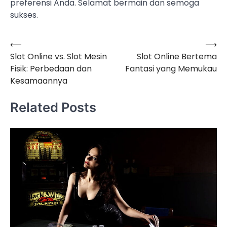
preferensi Anda. Selamat bermain dan semoga
sukses.
⟵
⟶
Navigasi
Slot Online vs. Slot Mesin
Slot Online Bertema
pos
Fisik: Perbedaan dan
Fantasi yang Memukau
Kesamaannya
Related Posts