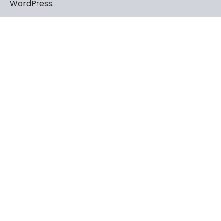
WordPress
.