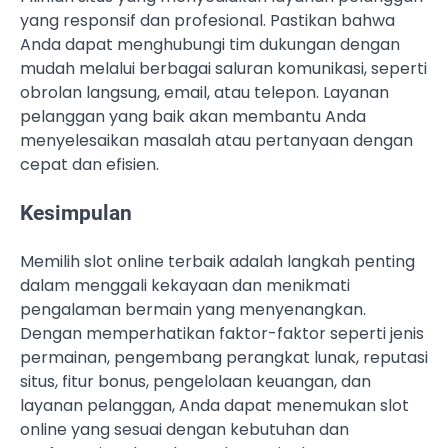
yang responsif dan profesional. Pastikan bahwa
Anda dapat menghubungi tim dukungan dengan
mudah melalui berbagai saluran komunikasi, seperti
obrolan langsung, email, atau telepon. Layanan
pelanggan yang baik akan membantu Anda
menyelesaikan masalah atau pertanyaan dengan
cepat dan efisien.
Kesimpulan
Memilih slot online terbaik adalah langkah penting
dalam menggali kekayaan dan menikmati
pengalaman bermain yang menyenangkan.
Dengan memperhatikan faktor-faktor seperti jenis
permainan, pengembang perangkat lunak, reputasi
situs, fitur bonus, pengelolaan keuangan, dan
layanan pelanggan, Anda dapat menemukan slot
online yang sesuai dengan kebutuhan dan