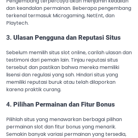
Pengembang terpercaya akan menjamin keadilan
dan keandalan permainan. Beberapa pengembang
terkenal termasuk Microgaming, NetEnt, dan
Playtech.
3.
Ulasan Pengguna dan Reputasi Situs
Sebelum memilih situs slot online, carilah ulasan dan
testimoni dari pemain lain. Tinjau reputasi situs
tersebut dan pastikan bahwa mereka memiliki
lisensi dan regulasi yang sah. Hindari situs yang
memiliki reputasi buruk atau telah dilaporkan
karena praktik curang.
4.
Pilihan Permainan dan Fitur Bonus
Pilihlah situs yang menawarkan berbagai pilihan
permainan slot dan fitur bonus yang menarik.
Semakin banyak variasi permainan yang tersedia,