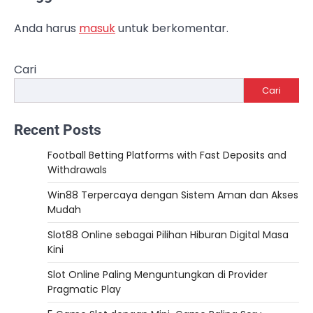
Anda harus
masuk
untuk berkomentar.
Cari
Cari
Recent Posts
Football Betting Platforms with Fast Deposits and
Withdrawals
Win88 Terpercaya dengan Sistem Aman dan Akses
Mudah
Slot88 Online sebagai Pilihan Hiburan Digital Masa
Kini
Slot Online Paling Menguntungkan di Provider
Pragmatic Play