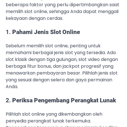
beberapa faktor yang perlu dipertimbangkan saat
memilih slot online, sehingga Anda dapat menggali
kekayaan dengan cerdas.
1.
Pahami Jenis Slot Online
Sebelum memilih slot online, penting untuk
memahami berbagai jenis slot yang tersedia. Ada
slot klasik dengan tiga gulungan, slot video dengan
berbagai fitur bonus, dan jackpot progresif yang
menawarkan pembayaran besar. Pilihlah jenis slot
yang sesuai dengan selera dan gaya permainan
Anda.
2.
Periksa Pengembang Perangkat Lunak
Pilihlah slot online yang dikembangkan oleh
penyedia perangkat lunak terkemuka.