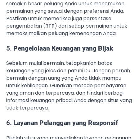
semakin besar peluang Anda untuk menemukan
permainan yang sesuai dengan preferensi Anda.
Pastikan untuk memeriksa juga persentase
pengembalian (RTP) dari setiap permainan untuk
memaksimalkan peluang kemenangan Anda.
5.
Pengelolaan Keuangan yang Bijak
Sebelum mulai bermain, tetapkanlah batas
keuangan yang jelas dan patuhi itu. Jangan pernah
bermain dengan uang yang Anda tidak mampu
untuk kehilangan. Gunakan metode pembayaran
yang aman dan terpercaya, dan hindari berbagi
informasi keuangan pribadi Anda dengan situs yang
tidak terpercaya.
6.
Layanan Pelanggan yang Responsif
Pilihlah situs yang menyediakan layanan pelanggan