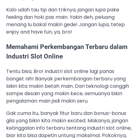
Kalo udah tau tip dan triknya, jangan lupa pake
feeling dan hoki pas main. Yakin deh, peluang
menang lu bakal makin gede! Jangan lupa, tetep
enjoy and have fun, ya, bro!
Memahami Perkembangan Terbaru dalam
Industri Slot Online
Tentu bisa, Bro! Industri slot online lagi panas
banget nih! Banyak perkembangan terbaru yang
bikin kita makin betah main. Dari teknologi canggih
sampe desain yang makin kece, semuanya bikin
pengalaman main jadi makin seru.
Gak cuma itu, banyak fitur baru dan bonus-bonus
gila yang bikin kita makin excited. Makanya, jangan
ketinggalan info terbaru tentang industri slot online,
biar kita bisa dapetin untung maksimal. Pokoknya,