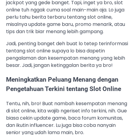
jackpot yang gede banget. Tapi, inget ya bro, slot
online tuh nggak cuma soal main-main aja. Lo juga
perlu tahu berita terbaru tentang slot online,
misalnya update game baru, promo menarik, atau
tips dan trik biar menang lebih gampang.
Jadi, penting banget deh buat lo tetep terinformasi
tentang slot online supaya lo bisa dapetin
pengalaman dan kesempatan menang yang lebih
besar. Jadi, jangan ketinggalan berita ya bro!
Meningkatkan Peluang Menang dengan
Pengetahuan Terkini tentang Slot Online
Tentu, nih, bro! Buat nambah kesempatan menang
di slot online, kita wajib ngeriset info terkini, nih. Gue
biasa cekin update game, baca forum komunitas,
dan ikutin influencer. Lu juga bisa coba nanyain
senior yang udah lama main, bro.