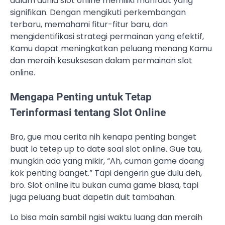
dalam dunia slot online memiliki manfaat yang
signifikan. Dengan mengikuti perkembangan
terbaru, memahami fitur-fitur baru, dan
mengidentifikasi strategi permainan yang efektif,
Kamu dapat meningkatkan peluang menang Kamu
dan meraih kesuksesan dalam permainan slot
online.
Mengapa Penting untuk Tetap
Terinformasi tentang Slot Online
Bro, gue mau cerita nih kenapa penting banget
buat lo tetep up to date soal slot online. Gue tau,
mungkin ada yang mikir, “Ah, cuman game doang
kok penting banget.” Tapi dengerin gue dulu deh,
bro. Slot online itu bukan cuma game biasa, tapi
juga peluang buat dapetin duit tambahan.
Lo bisa main sambil ngisi waktu luang dan meraih