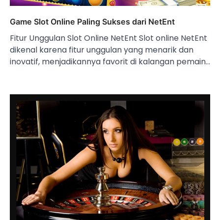
Game Slot Online Paling Sukses dari NetEnt
Fitur Unggulan Slot Online NetEnt Slot online NetEnt
dikenal karena fitur unggulan yang menarik dan
inovatif, menjadikannya favorit di kalangan pemain…