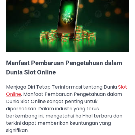
Manfaat Pembaruan Pengetahuan dalam
Dunia Slot Online
Menjaga Diri Tetap Terinformasi tentang Dunia
Slot
Online
. Manfaat Pembaruan Pengetahuan dalam
Dunia Slot Online sangat penting untuk
diperhatikan. Dalam industri yang terus
berkembang ini, mengetahui hal-hal terbaru dan
terkini dapat memberikan keuntungan yang
signifikan.