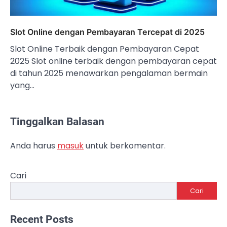
Slot Online dengan Pembayaran Tercepat di 2025
Slot Online Terbaik dengan Pembayaran Cepat
2025 Slot online terbaik dengan pembayaran cepat
di tahun 2025 menawarkan pengalaman bermain
yang…
Tinggalkan Balasan
Anda harus
masuk
untuk berkomentar.
Cari
Cari
Recent Posts