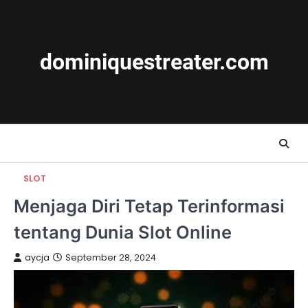
Skip
to
content
dominiquestreater.com
SLOT
Menjaga Diri Tetap Terinformasi
tentang Dunia Slot Online
aycja
September 28, 2024