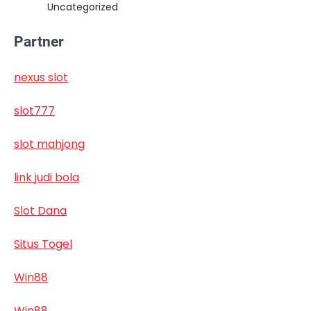
Uncategorized
Partner
nexus slot
slot777
slot mahjong
link judi bola
Slot Dana
Situs Togel
Win88
Win88