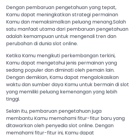
Dengan pembaruan pengetahuan yang tepat,
Kamu dapat meningkatkan strategi permainan
Kamu dan memaksimalkan peluang menang.Salah
satu manfaat utama dari pembaruan pengetahuan
adalah kemampuan untuk mengenali tren dan
perubahan di dunia slot online.
Ketika Kamu mengikuti perkembangan terkini,
Kamu dapat mengetahui jenis permainan yang
sedang populer dan diminati oleh pemain lain.
Dengan demikian, Kamu dapat mengalokasikan
waktu dan sumber daya Kamu untuk bermain di slot
yang memiliki peluang kemenangan yang lebih
tinggi.
Selain itu, pembaruan pengetahuan juga
membantu Kamu memahami fitur-fitur baru yang
ditawarkan oleh penyedia slot online. Dengan
memahami fitur-fitur ini, Kamu dapat